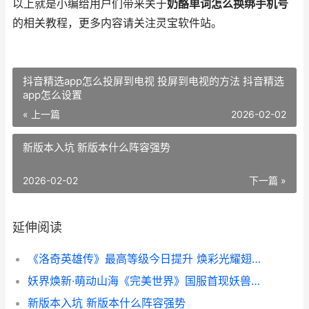
以上就是小编给用户们带来关于
奶酪单词怎么换绑手机号
的相关教程，更多内容请关注灵宝软件站。
抖音精选app怎么投屏到电视 投屏到电视的方法 抖音精选
app怎么设置
« 上一篇
2026-02-02
新版本入坑 新版本什么阵容强势
2026-02-02
下一篇 »
延伸阅读
《洛奇英雄传》最高等级今日提升 焕彩光耀翅膀与多款新时装上线 洛奇英雄传手游下载
妖界焕新·萌动山海《完美世界》国服首现妖兽女性职业 妖界ol
新版本入坑 新版本什么阵容强势