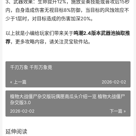
3、武器效果：生命提升12%，施放变奏技能或普攻后15秒
内，自身造成伤害无视目标8%防御，当目标的风蚀效应不
少于1层时，对目标造成的伤害加深20%。
以上就是小编给玩家们带来关于
鸣潮2.4版本武器池抽取推
荐
，更多攻略内容，请关注灵宝软件站。
千刃万象 千形万象竟
« 上一篇
2026-02-02
植物大战僵尸杂交版玩偶匣南瓜头介绍一览 植物大战僵尸
杂交版3.0
2026-02-02
下一篇 »
延伸阅读