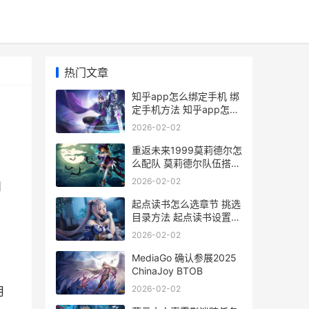
热门文章
知乎app怎么绑定手机 绑
定手机方法 知乎app怎么
绑定微信
2026-02-02
重返未来1999莫莉德尔怎
么配队 莫莉德尔队伍搭配
推荐 重返未来1999
2026-02-02
日
起点读书怎么选章节 挑选
目录方法 起点读书设置在
哪里
2026-02-02
MediaGo 确认参展2025
ChinaJoy BTOB
2026-02-02
月