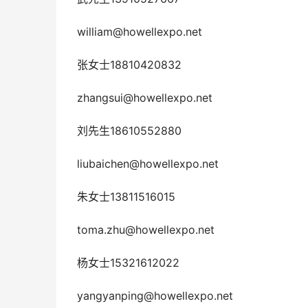
william@howellexpo.net
张女士18810420832
zhangsui@howellexpo.net
刘先生18610552880
liubaichen@howellexpo.net
朱女士13811516015
toma.zhu@howellexpo.net
杨女士15321612022
yangyanping@howellexpo.net