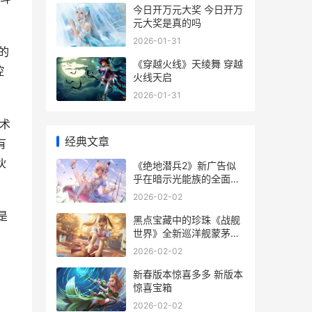
今日开万元大奖 今日开万
元大奖是真的吗
2026-01-31
的
《穿越火线》天绫舞 穿越
控
火线天启
2026-01-31
技术
经典文章
有
伙
《绝地潜兵2》新广告似
乎在暗示光能族的全面攻
势 绝地潜兵2怎么不让别
2026-02-02
人进来
是
黑点宝藏中的珍珠《战舰
世界》全新巡洋舰蒙茅斯
。
来临
2026-02-02
新春版本惊喜多多 新版本
惊喜宝箱
2026-02-02