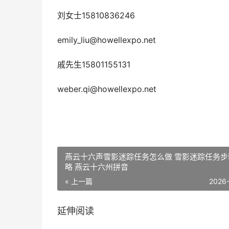
刘女士15810836246
emily_liu@howellexpo.net
戚先生15801155131
weber.qi@howellexpo.net
燕云十六声雪影迷踪任务怎么做 雪影迷踪任务步
略 燕云十六州拼音
« 上一篇
2026
延伸阅读