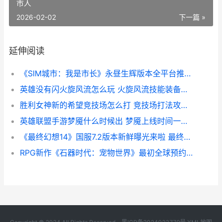
市人
2026-02-02
下一篇 »
延伸阅读
《SIM城市：我是市长》永昼生辉版本全平台推出 我是城市人
英雄没有闪火旋风流怎么玩 火旋风流技能装备搭配推荐 英雄没有闪火旋风巅峰加点
胜利女神新的希望竞技场怎么打 竞技场打法攻略 胜利女神新的希望国际服官网
英雄联盟手游梦魇什么时候出 梦魇上线时间一览 lol手游 梦魇
《最终幻想14》国服7.2版本新鲜曝光来啦 最终幻想14下载手机版
RPG新作《石器时代：宠物世界》最初全球预约 首部视频放出 石器时代正式版手游官网