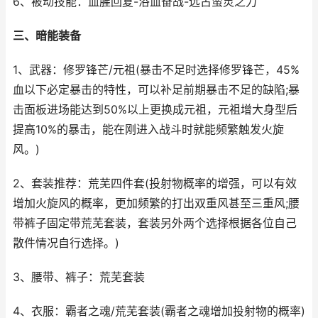
6、被动技能：血腥回复-浴血奋战-远古蛮灵之力
三、暗能装备
1、武器：修罗锋芒/元祖(暴击不足时选择修罗锋芒，45%
血以下必定暴击的特性，可以补足前期暴击不足的缺陷;暴
击面板进场能达到50%以上更换成元祖，元祖增大身型后
提高10%的暴击，能在刚进入战斗时就能频繁触发火旋
风。)
2、套装推荐：荒芜四件套(投射物概率的增强，可以有效
增加火旋风的概率，更加频繁的打出双重风甚至三重风;腰
带裤子固定带荒芜套装，套装另外两个选择根据各位自己
散件情况自行选择。)
3、腰带、裤子：荒芜套装
4、衣服：霸者之魂/荒芜套装(霸者之魂增加投射物的概率)