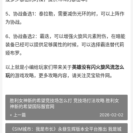
5、协战备选1：泰拉勒，需要减伤光环的时，可以上阵作
为协战。
6、协战备选2：霸迭，可以增强火旋风元素附伤，在暗能
装备已经可以提供足够属性的时候，可以选择霸迭替代莉
娅布罗。
以上就是小编给玩家们带来关于
英雄没有闪火旋风流怎么
玩
的游戏攻略，更多攻略内容，请关注灵宝软件网。
胜利女神新的希望竞技场怎么打 竞技场打法攻略 胜利女
神新的希望国际服官网
« 上一篇
2026-02-02
《SIM城市：我是市长》永昼生辉版本全平台推出 我是城