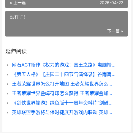
« 上一篇
2026-04-22
没有了！
下一篇 »
延伸阅读
网石ACT新作《权力的游戏：国王之路》电脑端定档5月12日
《第五人格》【庄园二十四节气演绎录】谷雨篇即将最初 第五人格官服下载
王者荣耀世界怎么打开地图 王者荣耀世界怎么传送
王者荣耀世界叠嶂符印怎么获得 王者荣耀叠加印记是什么意思
《剑侠世界端游》绿色版十一周年资料片“剑破苍穹” 《剑侠世界端游怎么下载
英雄联盟手游将与保时捷展开游戏内联动 英雄联盟手游将好友加入黑名单后会怎样