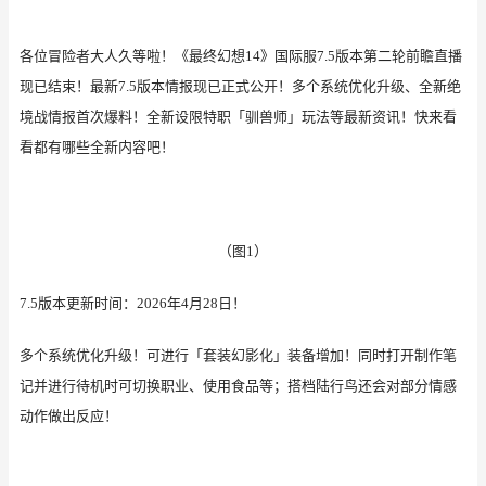
各位冒险者大人久等啦！《最终幻想
14》
国际
服7.
5
版本
第二轮
前瞻直播
现已结束！
最新
7.
5
版本情报现已正式公开！
多个系统优化升级、全新绝
境战情报首次爆料！全新设限特职「驯兽师」玩法等最新资讯！快来看
看都有哪些全新内容吧！
（图
1）
7.
5
版本更新时间：
202
6
年
4
月
28
日！
多个系统优化升级！可进行「套装幻影化」装备增加！同时打开制作笔
记并进行待机时可切换职业、使用食品等；搭档陆行鸟还会对部分情感
动作做出反应！