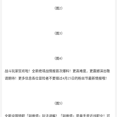
（图
2）
（图
3）
（图
4）
战斗玩家狂欢啦！全新绝境战情报首次爆料！更高难度，更震撼演出敬
请期待！更多信息各位冒险者不要错过
4月25日的粉丝节最新情报哦！
（图
5）
全新设限特职「驯兽师」玩法讲解！「驯兽师」是单手斧近战职业！可