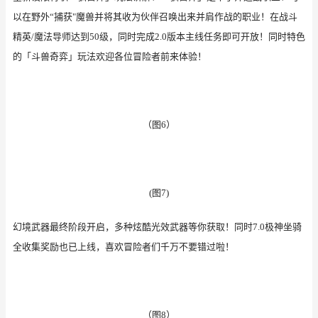
以在野外
“捕获
"
魔兽
并将其收为伙伴召唤出来并肩作战的职业
！在战斗
精英
/魔法导师达到50级，同时完成2.0版本主线任务即可开放！同时特色
的「斗兽奇弈」玩法欢迎各位冒险者前来体验！
（图
6
）
(图7)
幻境武器最终阶段开启，多种炫酷光效武器等你获取！同时
7.0极神坐骑
全收集奖励也已上线，
喜欢冒险者
们
千万不要错过啦
！
（图
8）