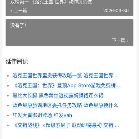
双榜第一 《洛克王国:世界》动作怎么做
« 上一篇
2026-03-30
没有了！
下一篇 »
延伸阅读
洛克王国世界里奥获得攻略一览 洛克王国世界里奥什么性格最好
《洛克王国：世界》登顶App Store游戏免费榜、畅销榜双榜第一 《洛克王国:世界》动作怎么做
黑丝大长腿 黑色蕾丝透视露胸旗袍连衣裙
蓝色星原旅谣地区委托任务攻略 蓝色星原换什么
红发大雷御姐登场 红发vah
《交错战线》×超级索尼子 联动即将最初 交错 交织