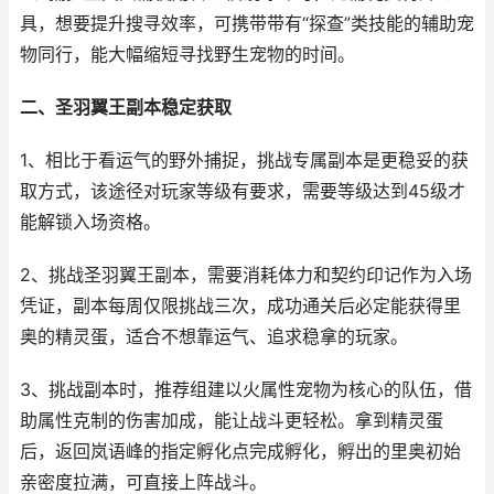
具，想要提升搜寻效率，可携带带有“探查”类技能的辅助宠
物同行，能大幅缩短寻找野生宠物的时间。
二、圣羽翼王副本稳定获取
1、相比于看运气的野外捕捉，挑战专属副本是更稳妥的获
取方式，该途径对玩家等级有要求，需要等级达到45级才
能解锁入场资格。
2、挑战圣羽翼王副本，需要消耗体力和契约印记作为入场
凭证，副本每周仅限挑战三次，成功通关后必定能获得里
奥的精灵蛋，适合不想靠运气、追求稳拿的玩家。
3、挑战副本时，推荐组建以火属性宠物为核心的队伍，借
助属性克制的伤害加成，能让战斗更轻松。拿到精灵蛋
后，返回岚语峰的指定孵化点完成孵化，孵出的里奥初始
亲密度拉满，可直接上阵战斗。