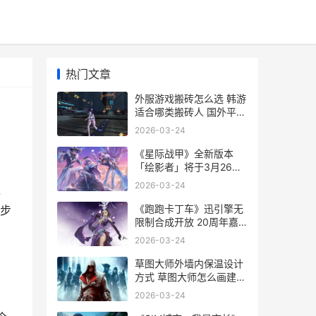
热门文章
外服游戏搬砖怎么选 韩游
适合哪类搬砖人 国外平台
游戏搬砖
2026-03-24
《星际战甲》全新版本
「绘影者」将于3月26日
上线 星际战甲星际战甲
2026-03-24
，
《跑跑卡丁车》迅引擎无
步
限制合成开放 20周年嘉
年华进行中 跑跑卡丁车单
2026-03-24
机版
草图大师外墙内保温设计
方式 草图大师怎么画建筑
外观
2026-03-24