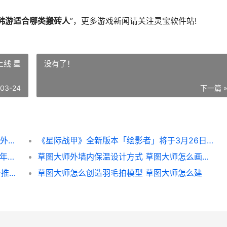
韩游适合哪类搬砖人
”，更多游戏新闻请关注灵宝软件站!
线 星
没有了！
-03-24
下一篇 
外服游戏搬砖怎么选 韩游适合哪类搬砖人 国外平台游戏搬砖
《星际战甲》全新版本「绘影者」将于3月26日上线 星际战甲星际战甲
《跑跑卡丁车》迅引擎无限制合成开放 20周年嘉年华进行中 跑跑卡丁车单机版
草图大师外墙内保温设计方式 草图大师怎么画建筑外观
《SIM城市：我是市长》蓝岸曜筑版本全平台推出 sim city 3
草图大师怎么创造羽毛拍模型 草图大师怎么建