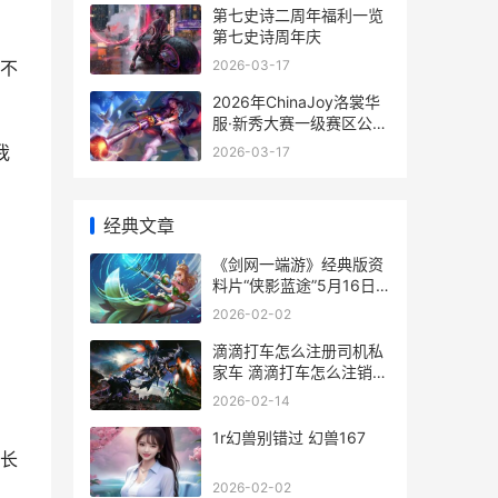
第七史诗二周年福利一览
第七史诗周年庆
2026-03-17
不
2026年ChinaJoy洛裳华
服·新秀大赛一级赛区公布
洛裳华服新秀大赛
我
2026-03-17
经典文章
，
《剑网一端游》经典版资
料片“侠影蓝途”5月16日
公布 剑网1游戏视频
2026-02-02
滴滴打车怎么注册司机私
家车 滴滴打车怎么注销实
名认证
2026-02-14
1r幻兽别错过 幻兽167
长
2026-02-02