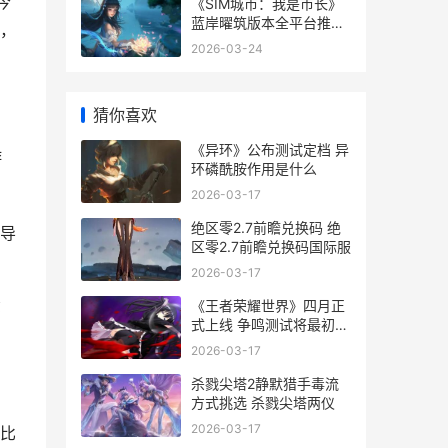
今
《SIM城市：我是市长》
蓝岸曜筑版本全平台推出
，
sim city 3
2026-03-24
猜你喜欢
《异环》公布测试定档 异
游
环磷酰胺作用是什么
2026-03-17
绝区零2.7前瞻兑换码 绝
导
区零2.7前瞻兑换码国际服
2026-03-17
《王者荣耀世界》四月正
哪
式上线 争鸣测试将最初
王者荣耀世界是什么类型
2026-03-17
的游戏
杀戮尖塔2静默猎手毒流
方式挑选 杀戮尖塔两仪
2026-03-17
是比