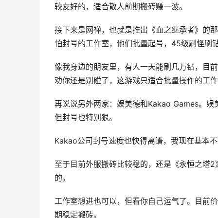
较友好的，适合散人前期搬砖赚一波。
接下来是
网禅
，也就是推出《血之继承者》的
怕封号的工作室，他们批量起号，45级刷怪刷
像我身边的朋友里，有人一天能刷几万钻，目前1
劝你还是别碰了，这游戏只适合批量操作的工作
再说说另外两家：娱美德和Kakao Games。
但封号也特别狠。
Kakao
公司
封号速度也快得离谱，我现在基本不
至于目前外服搬砖比较稳的，还是《
永恒之塔2
的。
工作室想进也可以，但看你自己运气了。目前价
期稳定搬砖。