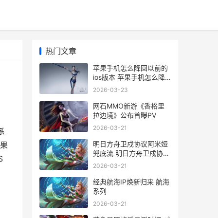
热门文章
苹果手机怎么降回以前的
ios版本 苹果手机怎么降
温快的方法
2026-03-23
网石MMO新游《香格里
拉边境》公布首曝PV
2026-03-21
系
明日方舟卫戍协议阿米娅
果
兜底流 明日方舟卫戍协议
S
什么时候开启
2026-03-21
经典航海IP焕新归来 航海
系列
2026-03-21