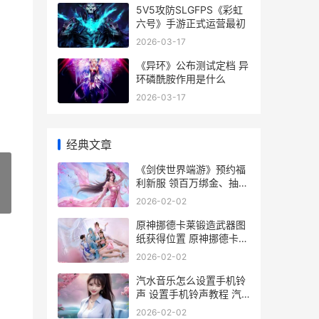
5V5攻防SLGFPS《彩虹
六号》手游正式运营最初
2026-03-17
《异环》公布测试定档 异
环磷酰胺作用是什么
2026-03-17
经典文章
《剑侠世界端游》预约福
利新服 领百万绑金、抽黄
金麻将 剑侠世界pc
»
2026-02-02
原神挪德卡莱锻造武器图
纸获得位置 原神挪德卡莱
锻造武器怎么获得
2026-02-02
汽水音乐怎么设置手机铃
声 设置手机铃声教程 汽
水音乐怎么设置桌面歌词
2026-02-02