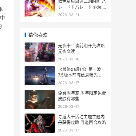
蓝色星原旅谣二测时间 パ
レードドパレード side a
本
蓝色星梦
2026-03-21
中
的
猜你喜欢
元夜十二谈前期开荒攻略
元夜文读
2026-03-16
《最终幻想14》第一波
7.5版本前瞻信息曝光 最
终幻想14中文wiki
2026-03-17
免费周年宠 周年限定免费
皮肤有哪些
2026-03-17
寻道大千活动主题主题内
丹获得攻略 寻道回合攻略
2026-03-17