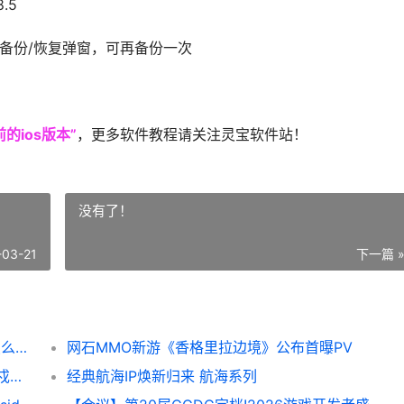
.5
备份/恢复弹窗，可再备份一次
的ios版本”
，更多软件教程请关注灵宝软件站！
没有了！
-03-21
下一篇 
苹果手机怎么降回以前的ios版本 苹果手机怎么降温快的方法
网石MMO新游《香格里拉边境》公布首曝PV
明日方舟卫戍协议阿米娅兜底流 明日方舟卫戍协议什么时候开启
经典航海IP焕新归来 航海系列