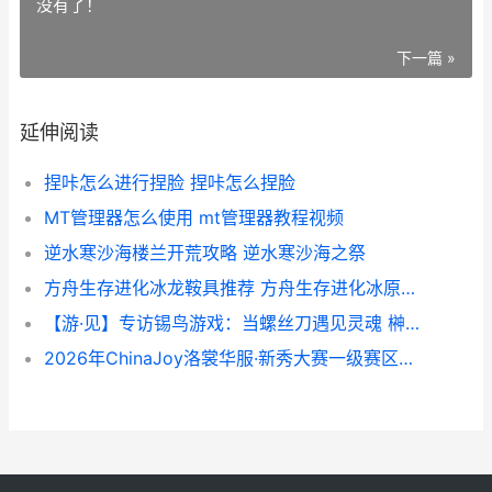
没有了！
下一篇 »
延伸阅读
捏咔怎么进行捏脸 捏咔怎么捏脸
MT管理器怎么使用 mt管理器教程视频
逆水寒沙海楼兰开荒攻略 逆水寒沙海之祭
方舟生存进化冰龙鞍具推荐 方舟生存进化冰原泰坦召唤材料
【游·见】专访锡鸟游戏：当螺丝刀遇见灵魂 榊游矢百度百科
2026年ChinaJoy洛裳华服·新秀大赛一级赛区公布 洛裳华服新秀大赛