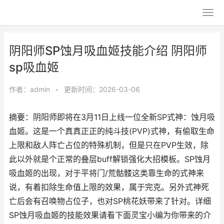
阴阳师SP蚀月吸血姬技能介绍 阴阳师
sp吸血姬
作者：
admin
•
更新时间：2026-03-06
摘要：阴阳师即将在3月11日上线一位全新SP式神：蚀月吸
血姬。这是一个真真正正的纯斗技(PVP)式神，有偷取生命
上限和敌人阵亡占位的特殊机制，但是只在PVP生效，除
此以外就是个正常的叠层buff解锁强化大招模板。SP蚀月
吸血姬的出现，对于平将门/荒骷髅这类靠生命的式神来
说，有着扣除生命值上限的效果，属于完克。另外式神死
亡后会有召唤物占位子，也对SP桃花妖带来了针对。详细
SP蚀月吸血姬的技能效果请看下面灵宝小编为你带来的介