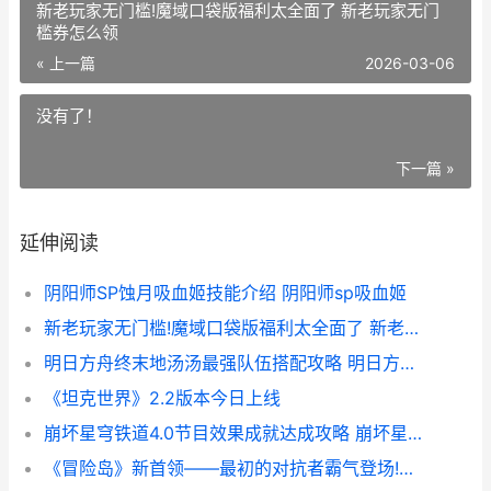
新老玩家无门槛!魔域口袋版福利太全面了 新老玩家无门
槛券怎么领
« 上一篇
2026-03-06
没有了！
下一篇 »
延伸阅读
阴阳师SP蚀月吸血姬技能介绍 阴阳师sp吸血姬
新老玩家无门槛!魔域口袋版福利太全面了 新老玩家无门槛券怎么领
明日方舟终末地汤汤最强队伍搭配攻略 明日方舟终末地什么时候上线
《坦克世界》2.2版本今日上线
崩坏星穹铁道4.0节目效果成就达成攻略 崩坏星穹铁道4.0版本时间
《冒险岛》新首领——最初的对抗者霸气登场!挑战无极限! 冒险岛最新视频