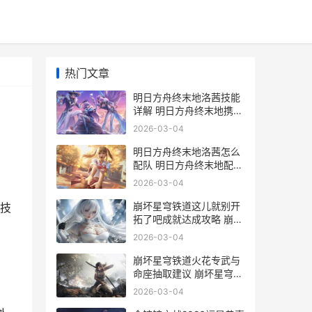
热门文章
明日方舟终末地洛茜技能
详解 明日方舟终末地携宇
铭星活动
2026-03-04
明日方舟终末地洛茜怎么
配队 明日方舟终末地配置
要求
2026-03-04
崩坏星穹铁道这儿就别开
技
拓了吧成就达成攻略 崩坏
星穹铁道这款游戏危害有
2026-03-04
多大
崩坏星穹铁道火花专武与
命座抽取建议 崩坏星穹铁
道官方正版下载
2026-03-04