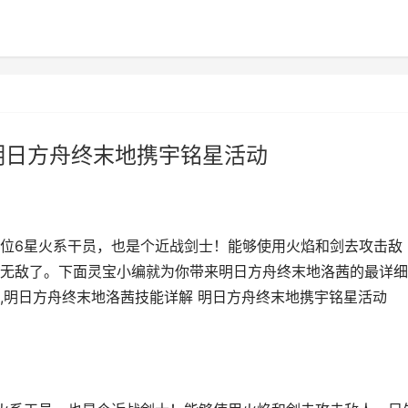
明日方舟终末地携宇铭星活动
一位6星火系干员，也是个近战剑士！能够使用火焰和剑去攻击敌
无敌了。下面灵宝小编就为你带来明日方舟终末地洛茜的最详细
,明日方舟终末地洛茜技能详解 明日方舟终末地携宇铭星活动