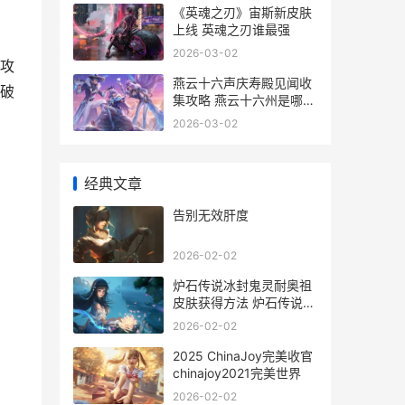
《英魂之刃》宙斯新皮肤
上线 英魂之刃谁最强
2026-03-02
攻
燕云十六声庆寿殿见闻收
破
集攻略 燕云十六州是哪个
朝代
2026-03-02
经典文章
告别无效肝度
2026-02-02
炉石传说冰封鬼灵耐奥祖
皮肤获得方法 炉石传说冰
霜
2026-02-02
2025 ChinaJoy完美收官
chinajoy2021完美世界
2026-02-02