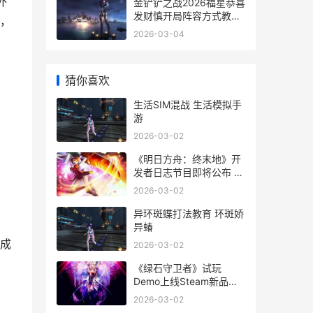
外
金铲铲之战2026福星恭喜
发财慎开局阵容方式教育
，
金铲铲之战2026福星连败
2026-03-04
奖励
猜你喜欢
生活SIM混战 生活模拟手
游
2026-03-02
《明日方舟：终末地》开
发者日志节目即将公布 明
日方舟终末地管理员
2026-03-02
异环斑蝶打法教育 环斑娇
异蝽
成
2026-03-02
《绿石守卫者》试玩
Demo上线Steam新品节
生命之石守卫战即将最初
2026-03-02
绿色守护者之弓