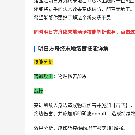
洛茜是明日方舟终末地在1.1版本上线的一位6
还能将对手的法术效果变成破防，简直无敌了。
希望能帮你更好了解这个新火系干员！
同时明日方舟终末地汤汤技能解析也有，点击这
明日方舟终末地洛茜技能详解
技能分析
普通攻击
：物理伤害/5段
战技
突进到敌人身边造成物理伤害并施加【击飞】，
灼热伤害，并施加爪印斫痕debuff，造成持续
效果分析：爪印斫痕debuff可被天赋1增强。