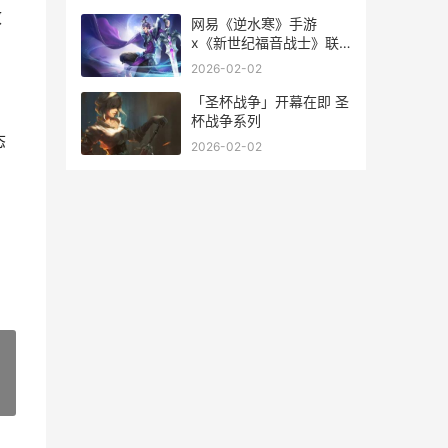
效
网易《逆水寒》手游
x《新世纪福音战士》联
动最初 网易逆水寒官服
2026-02-02
「圣杯战争」开幕在即 圣
杯战争系列
态
2026-02-02
»