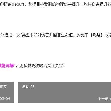
斫痕debuff，获得目标受到的物理伤害提升与灼热伤害提升
，额外造成一次[类型未知?]伤害并回复生命值，对处于【燃烧】状
技能详解”
，更多游戏攻略请关注灵宝！
置要
没有了！
03-04
下一篇 