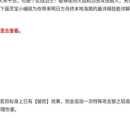
星火系干员，也是个近战剑士！能够使用火焰和剑去攻击敌人，另
下面灵宝小编就为你带来明日方舟终末地洛茜的最详细技能详解
里去查看。
若目标身上已有【破防】效果，则会追加一次特殊攻击狼之珀造
物理伤害。