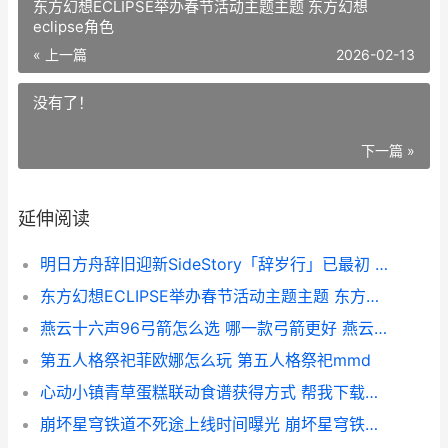
东方幻想ECLIPSE举办春节活动主题主题 东方幻想
eclipse角色
« 上一篇
2026-02-13
没有了！
下一篇 »
延伸阅读
明日方舟辞旧迎新SideStory「辞岁行」已最初 明日方舟迎春组合包2021
东方幻想ECLIPSE举办春节活动主题主题 东方幻想eclipse角色
燕云十六声96弓箭怎么选 哪一款弓箭更好 燕云十六声96弓箭图纸在哪里
第五人格祭祀菲欧娜怎么玩 第五人格祭祀mmd
心动小镇青草蛋糕联动食谱获得方式 帮我下载心动小镇
崩坏星穹铁道不死途上线时间曝光 崩坏星穹铁道不用实名认证下载