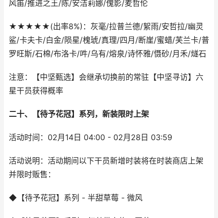
风笛/推进之王/陈/安洁莉娜/傀影/麦哲伦
★★★★★(出率8%)：灰毫/拉普兰德/絮雨/安哲拉/幽灵
鲨/卡夫卡/白金/陨星/槐琥/真理/四月/断崖/蜜蜡/芙兰卡/普
罗旺斯/石棉/布洛卡/吽/乌有/熔泉/诗怀雅/慑砂/月禾/燧石
注意：【中坚甄选】会继承切换前的常驻【中坚寻访】六
星干员获得概率
二十、【待予花冠】系列，新装限时上架
活动时间：02月14日 04:00 - 02月28日 03:59
活动说明：活动期间以下干员新增时装将在时装商店上架
并限时贩售：
◆【待予花冠】系列 - 半甜草莓 - 微风