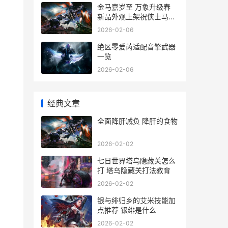
金马嘉岁至 万象升级春
新品外观上架祝侠士马到
功成
2026-02-06
绝区零爱芮适配音擎武器
一览
2026-02-06
经典文章
全面降肝减负 降肝的食物
2026-02-02
七日世界塔乌隐藏关怎么
打 塔乌隐藏关打法教育
2026-02-02
银与绯归乡的艾米技能加
点推荐 银绯是什么
2026-02-02