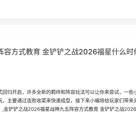
阵容方式教育 金铲铲之战2026福星什么时
正式回归开启，许多全新的羁绊和阵容玩法可以让你来尝试，一些
么玩，主要通过连败收菜来快速成型，接下来小编将给玩家们带来
,金铲铲之战2026福星战神九五阵容方式教育 金铲铲之战202