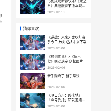
马到成功新春快乐!《龙之
谷》典范服春节版本现已
升级 马到成功下一句怎么
2026-02-10
接
想
铲
猜你喜欢
《逆战：未来》鬼吹灯赛
季今日上线 逆战未来下载
2026-02-06
《杖剑传说》×《伍六
七》联动决定 剑杖图片
2026-02-06
新手赚麻了 新手赚钱
2026-02-06
《明日方舟：终末地》
「零号委托」研发通讯上
线 明日方舟终末地官网
2026-02-06