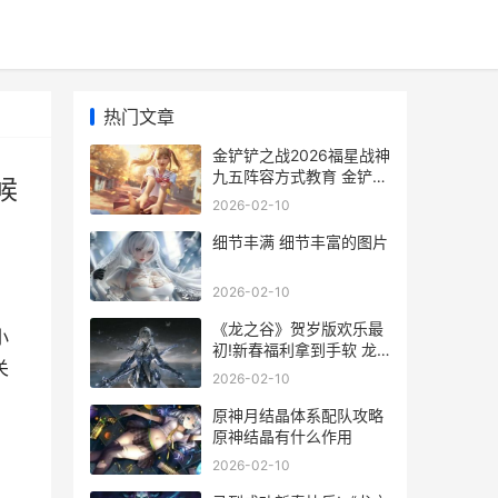
热门文章
金铲铲之战2026福星战神
九五阵容方式教育 金铲铲
候
之战2026福星什么时候返
2026-02-10
场
细节丰满 细节丰富的图片
2026-02-10
《龙之谷》贺岁版欢乐最
小
初!新春福利拿到手软 龙
关
之谷周年庆活动2020
2026-02-10
6
原神月结晶体系配队攻略
原神结晶有什么作用
2026-02-10