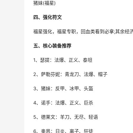
猪妹(福星)
四、强化符文
福星强化，福星专职，回血类看到必拿;其余经
五、核心装备推荐
1、瑟提：法爆、正义、泰坦
2、萨勒芬妮：青龙刀、法爆、帽子
3、猪妹：反甲、冰甲、头盔
4、诺手：法爆、正义、巨杀
5、德莱文：羊刀、无尽、轻语
6、奥恩：日炎、离子、狂徒