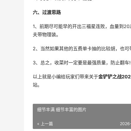
六、过渡思路
1、前期尽可能早的开出三福星连败，血量到2
夫带物理装。
2、当然如果其他的五费单卡抽的比较胡，也可
3、总之，收菜时一定要是最强质量，防止翻车!
以上就是小编给玩家们带来关于
金铲铲之战20
站。
细节丰满 细节丰富的图片
« 上一篇
2026