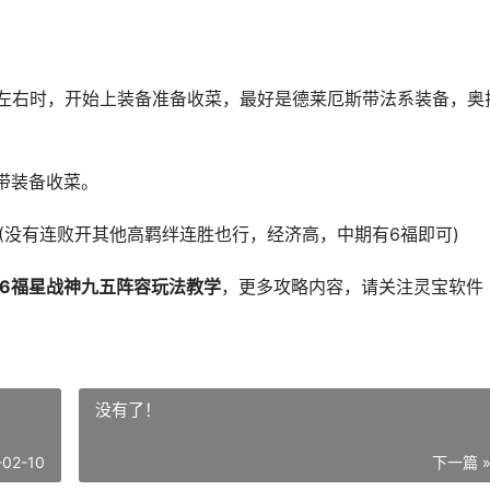
0左右时，开始上装备准备收菜，最好是德莱厄斯带法系装备，奥
带装备收菜。
(没有连败开其他高羁绊连胜也行，经济高，中期有6福即可)
26福星战神九五阵容玩法教学
，更多攻略内容，请关注灵宝软件
没有了！
-02-10
下一篇 