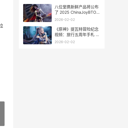
八位堂携新鲜产品将公布
了 2025 ChinaJoyBTOC
八位堂怎么样
2026-02-02
拉
《原神》提瓦特冒险纪念
视频：旅行五周年手札 原
神提瓦特七国全景图
2026-02-02
»